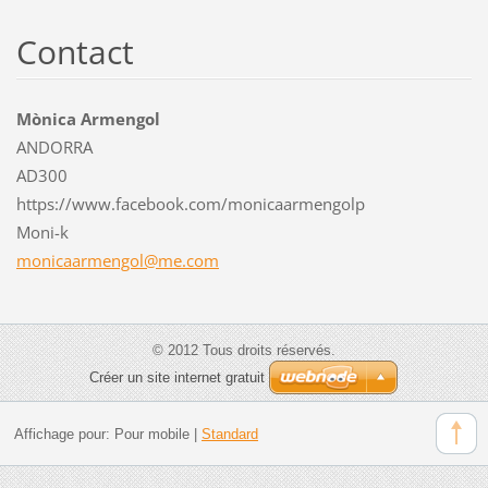
Contact
Mònica Armengol
ANDORRA
AD300
https://www.facebook.com/monicaarmengolp
Moni-k
monicaar
mengol@m
e.com
© 2012 Tous droits réservés.
Créer un site internet gratuit
Affichage pour:
Pour mobile
|
Standard